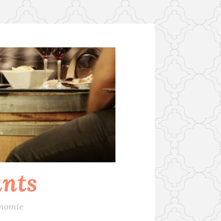
ants
onomie