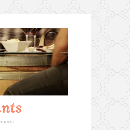
ants
onomie