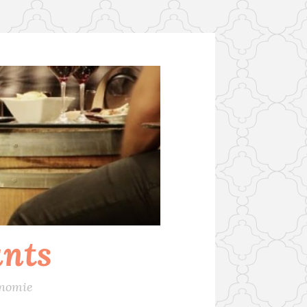
ants
onomie