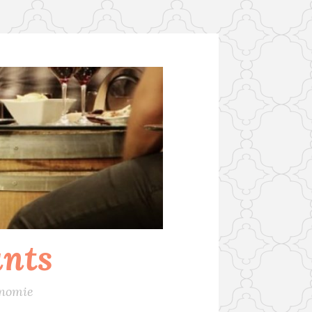
ants
onomie