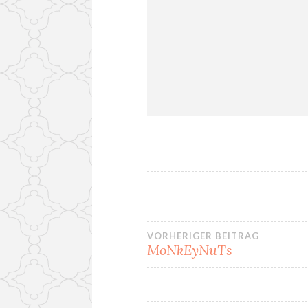
VORHERIGER BEITRAG
MoNkEyNuTs
Beitrags-
Navigation