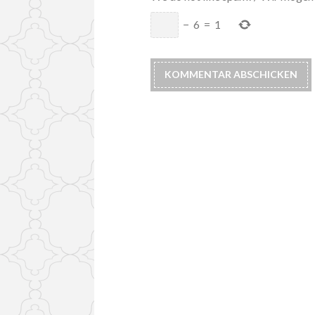
−
6
=
1