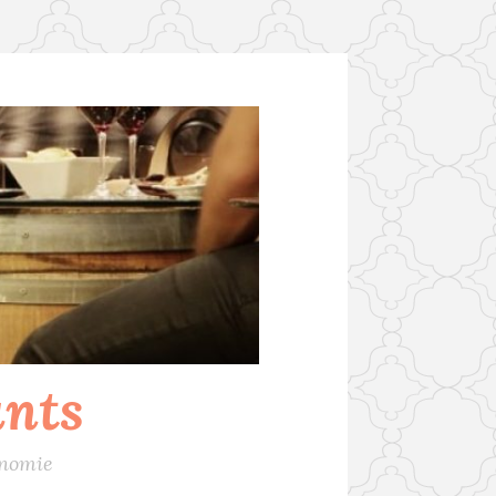
ants
onomie