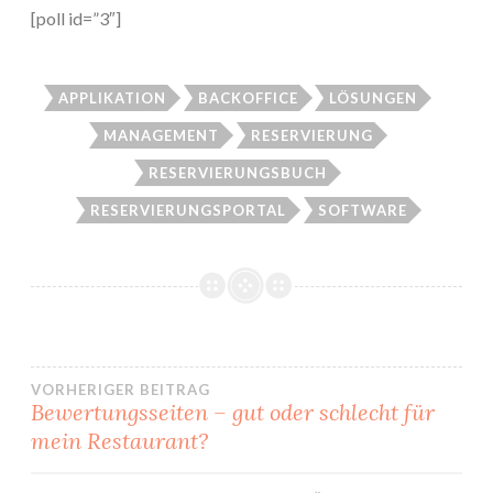
[poll id=”3″]
APPLIKATION
BACKOFFICE
LÖSUNGEN
MANAGEMENT
RESERVIERUNG
RESERVIERUNGSBUCH
RESERVIERUNGSPORTAL
SOFTWARE
VORHERIGER BEITRAG
Bewertungsseiten – gut oder schlecht für
Beitrags-
mein Restaurant?
Navigation