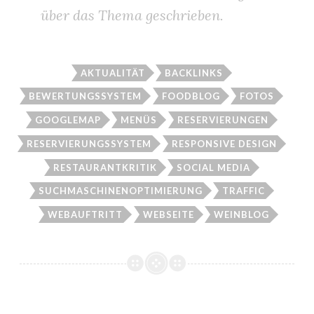
über das Thema geschrieben.
AKTUALITÄT
BACKLINKS
BEWERTUNGSSYSTEM
FOODBLOG
FOTOS
GOOGLEMAP
MENÜS
RESERVIERUNGEN
RESERVIERUNGSSYSTEM
RESPONSIVE DESIGN
RESTAURANTKRITIK
SOCIAL MEDIA
SUCHMASCHINENOPTIMIERUNG
TRAFFIC
WEBAUFTRITT
WEBSEITE
WEINBLOG