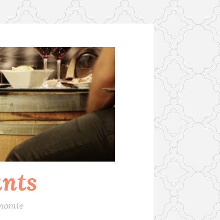
ants
onomie