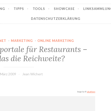
NG
TIPPS
TOOLS
SHOWCASE
LINKSAMMLUN
DATENSCHUTZERKLÄRUNG
NET
·
MARKETING
·
ONLINE MARKETING
portale für Restaurants –
das die Reichweite?
 März 2009
Jean Wichert
Image by ©
akathien