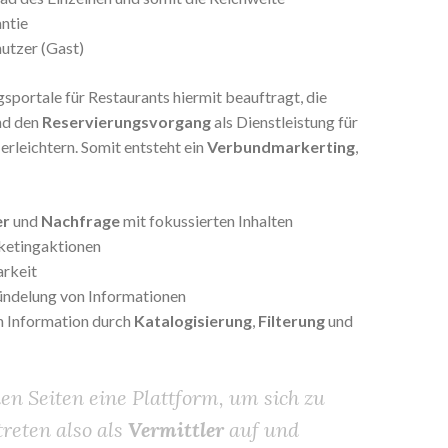
ntie
nutzer (Gast)
sportale für Restaurants hiermit beauftragt, die
nd den
Reservierungsvorgang
als Dienstleistung für
erleichtern. Somit entsteht ein
Verbundmarkerting
,
er
und
Nachfrage
mit fokussierten Inhalten
etingaktionen
arkeit
ndelung von Informationen
n Information durch
Katalogisierung
,
Filterung
und
en Seiten eine Plattform, um sich zu
treten also als
Vermittler
auf und